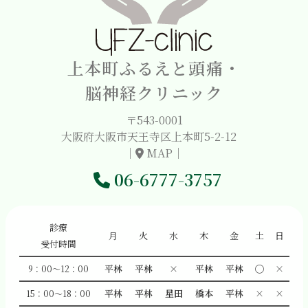
上本町ふるえと頭痛・
脳神経クリニック
〒543-0001
大阪府大阪市天王寺区上本町5-2-12
｜
MAP
｜
06-6777-3757
診療
月
火
水
木
金
土
日
受付時間
平林
平林
×
平林
平林
◯
×
9：00～12：00
平林
平林
星田
橋本
平林
×
×
15：00～18：00